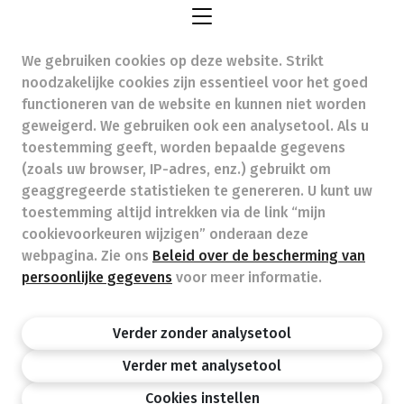
We gebruiken cookies op deze website. Strikt
apotheekdons@skynet.be
- Ondernemingsnummer
noodzakelijke cookies zijn essentieel voor het goed
(BTW nr.) (BE)0846148618
functioneren van de website en kunnen niet worden
Beroepstitel:
Apotheker werkzaam in België
geweigerd. We gebruiken ook een analysetool. Als u
toestemming geeft, worden bepaalde gegevens
Beroepsvereniging:
Algemene Pharmaceutische
Bond
autorisatienummer FAGG 110359
(zoals uw browser, IP-adres, enz.) gebruikt om
Valt onder toezicht van de Orde der Apothekers,
geaggregeerde statistieken te genereren. U kunt uw
02/537.42.67, Henri Jasparlaan 94 1060 Brussel
toestemming altijd intrekken via de link “mijn
Deontologie:
Code van de farmaceutische plichtenleer
cookievoorkeuren wijzigen” onderaan deze
Tarieven terugbetaalde zorg
webpagina. Zie ons
Beleid over de bescherming van
persoonlijke gegevens
voor meer informatie.
Apotheek.be
Orde Der Apothekers
FAGG
Verder zonder analysetool
Privacy policy
Wettelijke vermeldingen
Disclaimer
©APB
Verder met analysetool
design by
Cookies instellen