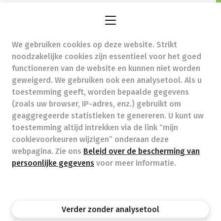
apotheekdons@skynet.be
- Ondernemingsnummer
(BTW nr.) (BE)0846148618
Beroepstitel:
Apotheker werkzaam in België
We gebruiken cookies op deze website. Strikt
noodzakelijke cookies zijn essentieel voor het goed
functioneren van de website en kunnen niet worden
Beroepsvereniging:
Algemene Pharmaceutische
geweigerd. We gebruiken ook een analysetool. Als u
Bond
autorisatienummer FAGG 110359
toestemming geeft, worden bepaalde gegevens
Valt onder toezicht van de Orde der Apothekers,
(zoals uw browser, IP-adres, enz.) gebruikt om
02/537.42.67, Henri Jasparlaan 94 1060 Brussel
geaggregeerde statistieken te genereren. U kunt uw
Deontologie:
Code van de farmaceutische plichtenleer
toestemming altijd intrekken via de link “mijn
Tarieven terugbetaalde zorg
cookievoorkeuren wijzigen” onderaan deze
webpagina. Zie ons
Beleid over de bescherming van
persoonlijke gegevens
voor meer informatie.
Apotheek.be
Orde Der Apothekers
FAGG
Privacy policy
Wettelijke vermeldingen
Disclaimer
©APB
Verder zonder analysetool