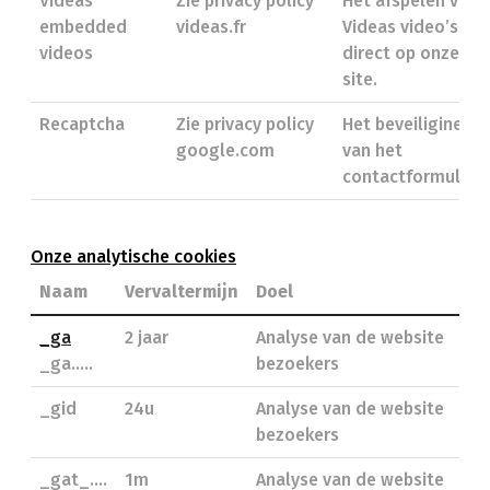
Videas
Zie privacy policy
Het afspelen van
embedded
videas.fr
Videas video’s
videos
direct op onze
site.
Recaptcha
Zie privacy policy
Het beveiliginen
google.com
van het
contactformulier.
Onze analytische cookies
Naam
Vervaltermijn
Doel
_ga
2 jaar
Analyse van de website
_ga.....
bezoekers
_gid
24u
Analyse van de website
bezoekers
_gat_....
1m
Analyse van de website