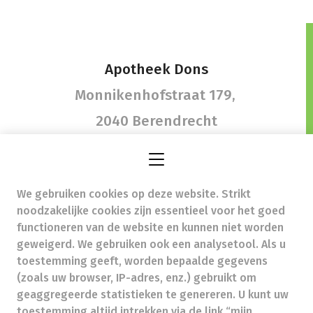
Apotheek Dons
Monnikenhofstraat 179,
2040 Berendrecht
We gebruiken cookies op deze website. Strikt
apotheekdons@skynet.be
- Ondernemingsnummer
noodzakelijke cookies zijn essentieel voor het goed
(BTW nr.) (BE)0846148618
functioneren van de website en kunnen niet worden
Beroepstitel:
Apotheker werkzaam in België
geweigerd. We gebruiken ook een analysetool. Als u
toestemming geeft, worden bepaalde gegevens
Beroepsvereniging:
Algemene Pharmaceutische
Bond
autorisatienummer FAGG 110359
(zoals uw browser, IP-adres, enz.) gebruikt om
Valt onder toezicht van de Orde der Apothekers,
geaggregeerde statistieken te genereren. U kunt uw
02/537.42.67, Henri Jasparlaan 94 1060 Brussel
toestemming altijd intrekken via de link “mijn